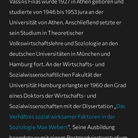
Vassilis Filias wurde 1927 in Athen geboren und
studierte von 1946 bis 1953 Jura an der
Universität von Athen. Anschließend setzte er
sein Studium in Theoretischer
Volkswirtschaftslehre und Soziologie an den
deutschen Universitäten in München und
Hamburg fort. An der Wirtschafts- und
Sozialwissenschaftlichen Fakultät der
Universität Hamburg erlangte er 1960 den Grad
eines Doktors der Wirtschafts- und
Sozialwissenschaften mit der Dissertation „
Das
Verhältnis sozial wirksamer Faktoren in der
Soziologie Max Webers
“. Seine Ausbildung
beendete er mit einem Postgraduiertenstudium