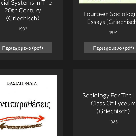
cial Systems In The
20th Century
Fourteen Sociologi
(Griechisch)
Essays (Griechisc
1993
1991
Περιεχόμενο (pdf)
Περιεχόμενο (pdf)
Sociology For The L
Class Of Lyceum
(Griechisch)
1983