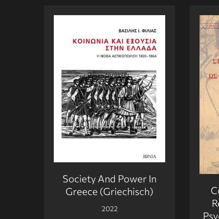
Society And Power In
C
Greece (Griechisch)
R
2022
Psy