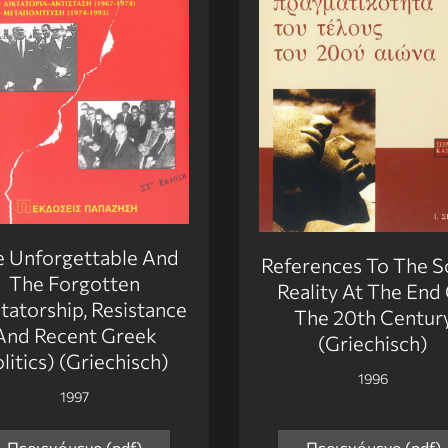
e Unforgettable And
References To The S
The Forgotten
Reality At The End
tatorship, Resistance
The 20th Centur
And Recent Greek
(Griechisch)
litics) (Griechisch)
1996
1997
Περιεχόμενο (pdf)
Περιεχόμενο (pdf)