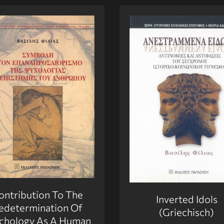
ontribution To The
Inverted Idols
edetermination Of
(Griechisch)
chology As A Human