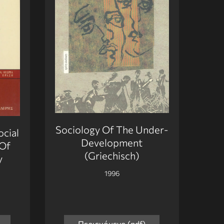
Sociology Of The Under-
ocial
Development
 Of
(Griechisch)
y
1996
Περιεχόμενο (pdf)