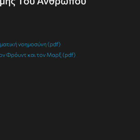
ήμης Του Ανθρώπου
ηματική νοημοσύνη (pdf)
ον Φρόυντ και τον Μαρξ (pdf)